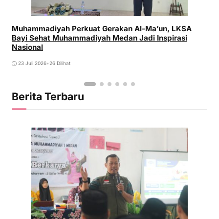
Muhammadiyah Perkuat Gerakan Al-Ma’un, LKSA
Bayi Sehat Muhammadiyah Medan Jadi Inspirasi
Nasional
23 Juli 2026
•
26 Dilihat
Berita Terbaru