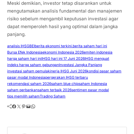
Meski demikian, investor tetap disarankan untuk
mengutamakan analisis fundamental dan manajemen
risiko sebelum mengambil keputusan investasi agar
dapat memperoleh hasil yang optimal dalam jangka
panjang.
analisis IHSG
BEI
berita ekonomi terkini.
berita saham hari ini
Bursa Efek Indonesia
ekonomi Indonesia 2026
emiten indonesia
harga saham hari ini
IHSG hari ini 17 Juni 2026
IHSG menguat
indeks harga saham gabungan
Investasi Jangka Panjang
investasi saham pemula
kinerja IHSG Juni 2026
kondisi pasar saham
pasar modal Indonesia
pergerakan IHSG terbaru
rekomendasi saham 2026
saham blue chip
saham Indonesia
saham perbankan
saham terbaik 2026
sentimen pasar modal
tips memilih saham
Trading Saham
Facebook
Twitter
Pinterest
Mail
WhatsApp