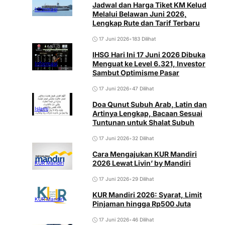
Jadwal dan Harga Tiket KM Kelud
Informasi
Melalui Belawan Juni 2026,
Lengkap Rute dan Tarif Terbaru
17 Juni 2026
•
183 Dilihat
IHSG Hari Ini 17 Juni 2026 Dibuka
Menguat ke Level 6.321, Investor
Informasi
Sambut Optimisme Pasar
17 Juni 2026
•
47 Dilihat
Doa Qunut Subuh Arab, Latin dan
Islami
Artinya Lengkap, Bacaan Sesuai
Tuntunan untuk Shalat Subuh
17 Juni 2026
•
32 Dilihat
Cara Mengajukan KUR Mandiri
2026 Lewat Livin’ by Mandiri
KUR Mandiri
17 Juni 2026
•
29 Dilihat
KUR Mandiri 2026: Syarat, Limit
KUR Mandiri
Pinjaman hingga Rp500 Juta
17 Juni 2026
•
46 Dilihat