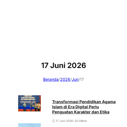
17 Juni 2026
Beranda
/
2026
/
Jun
/
17
Transformasi Pendidikan Agama
Islam di Era Digital Perlu
Pendidikan
Penguatan Karakter dan Etika
17 Juni 2026
•
25 Dilihat