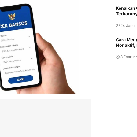
Kenaikan 
Terbarun
24 Janua
Cara Meng
Nonaktif,
3 Februar
−