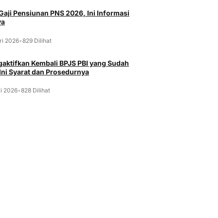
Gaji Pensiunan PNS 2026, Ini Informasi
ya
ri 2026
•
829 Dilihat
aktifkan Kembali BPJS PBI yang Sudah
 Ini Syarat dan Prosedurnya
i 2026
•
828 Dilihat