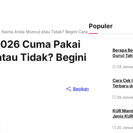
Populer
 Nama Anda Muncul atau Tidak? Begini Cara Mengetahuinya
2026 Cuma Pakai
Berapa Be
tau Tidak? Begini
Guru) Tah
24 Janua
Cara Cek
Terbaru d
Bagikan
29 Janua
KUR Mandi
Jenis KUR
20 Janua