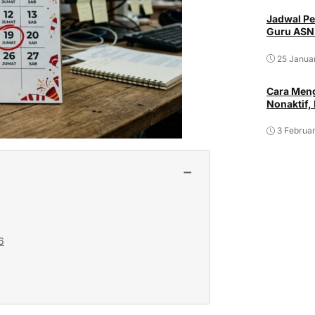
Jadwal Pe
Guru ASN
25 Janua
Cara Meng
Nonaktif,
3 Februar
−
6