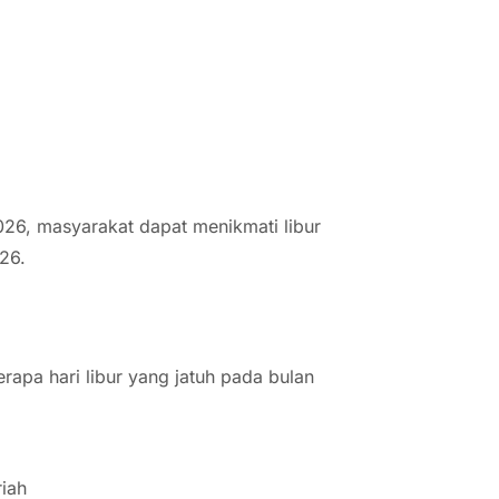
26, masyarakat dapat menikmati libur
026.
6
rapa hari libur yang jatuh pada bulan
riah