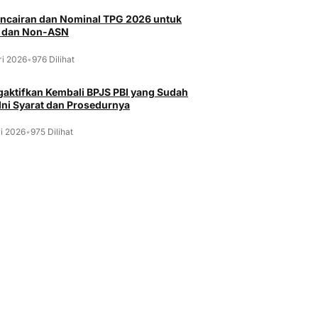
ncairan dan Nominal TPG 2026 untuk
 dan Non-ASN
ri 2026
•
976 Dilihat
aktifkan Kembali BPJS PBI yang Sudah
 Ini Syarat dan Prosedurnya
i 2026
•
975 Dilihat