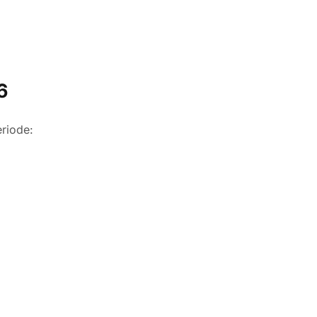
6
riode: