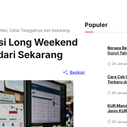
Populer
Hari, Catat Tanggalnya dari Sekarang
nsi Long Weekend
Berapa Be
 dari Sekarang
Guru) Tah
24 Janua
Bagikan
Cara Cek
Terbaru d
29 Janua
KUR Mandi
Jenis KUR
20 Janua