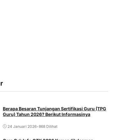
r
Berapa Besaran Tunjangan Sertifikasi Guru (TPG
Guru) Tahun 2026? Berikut Informasinya
24 Januari 2026
•
868 Dilihat