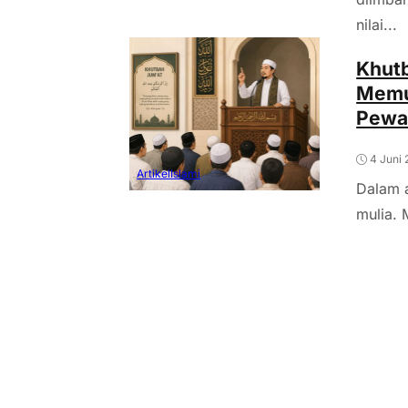
nilai...
Khut
Memul
Pewar
4 Juni
Artikel
Islami
Dalam a
mulia. 