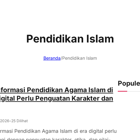
Pendidikan Islam
Beranda
/
Pendidikan Islam
Popule
formasi Pendidikan Agama Islam di
igital Perlu Penguatan Karakter dan
 2026
•
25 Dilihat
rmasi Pendidikan Agama Islam di era digital perlu
gi dengan penguatan karakter, etika, dan nilai-