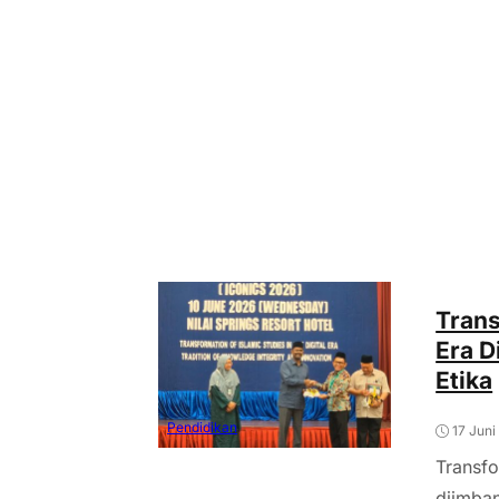
Trans
Era D
Etika
Pendidikan
17 Juni
Transfo
diimban