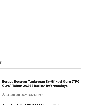
r
Berapa Besaran Tunjangan Sertifikasi Guru (TPG
Guru) Tahun 2026? Berikut Informasinya
24 Januari 2026
•
812 Dilihat