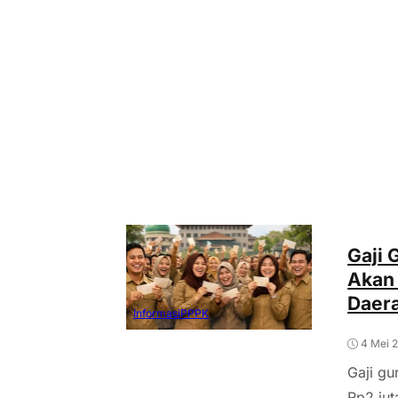
Gaji 
Akan 
Daer
Informasi
PPPK
4 Mei 
Gaji gu
Rp2 jut