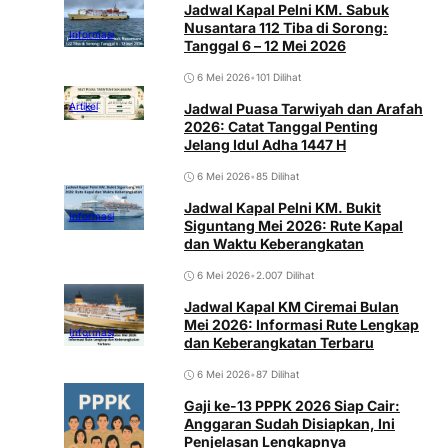
Jadwal Kapal Pelni KM. Sabuk
Nusantara 112 Tiba di Sorong:
Informasi
Tanggal 6 – 12 Mei 2026
6 Mei 2026
•
101 Dilihat
Jadwal Puasa Tarwiyah dan Arafah
Artikel
2026: Catat Tanggal Penting
Jelang Idul Adha 1447 H
6 Mei 2026
•
85 Dilihat
Jadwal Kapal Pelni KM. Bukit
Informasi
Siguntang Mei 2026: Rute Kapal
dan Waktu Keberangkatan
6 Mei 2026
•
2.007 Dilihat
Jadwal Kapal KM Ciremai Bulan
Mei 2026: Informasi Rute Lengkap
Informasi
dan Keberangkatan Terbaru
6 Mei 2026
•
87 Dilihat
Gaji ke-13 PPPK 2026 Siap Cair:
Anggaran Sudah Disiapkan, Ini
Penjelasan Lengkapnya