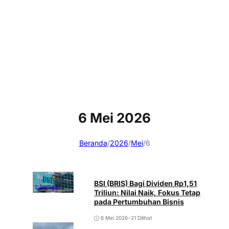
6 Mei 2026
Beranda
/
2026
/
Mei
/
6
BSI (BRIS) Bagi Dividen Rp1,51
Informasi
Triliun: Nilai Naik, Fokus Tetap
pada Pertumbuhan Bisnis
6 Mei 2026
•
21 Dilihat