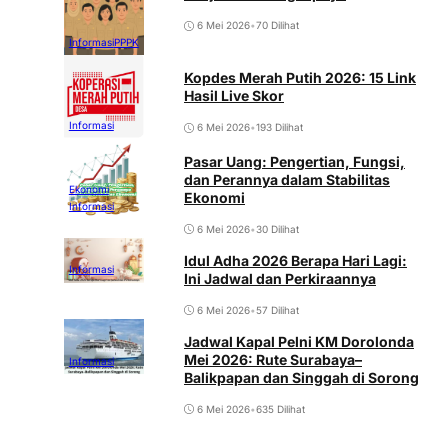
6 Mei 2026
•
70 Dilihat
Informasi
PPPK
Kopdes Merah Putih 2026: 15 Link
Hasil Live Skor
Informasi
6 Mei 2026
•
193 Dilihat
Pasar Uang: Pengertian, Fungsi,
dan Perannya dalam Stabilitas
Ekonomi
Ekonomi
Informasi
6 Mei 2026
•
30 Dilihat
Idul Adha 2026 Berapa Hari Lagi:
Informasi
Ini Jadwal dan Perkiraannya
6 Mei 2026
•
57 Dilihat
Jadwal Kapal Pelni KM Dorolonda
Mei 2026: Rute Surabaya–
Informasi
Balikpapan dan Singgah di Sorong
6 Mei 2026
•
635 Dilihat