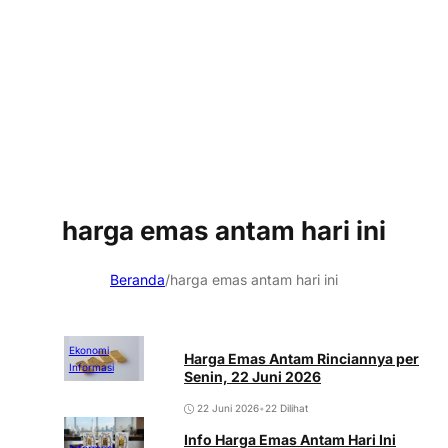
harga emas antam hari ini
Beranda
/
harga emas antam hari ini
Ekonomi
Harga Emas Antam Rinciannya per
Informasi
Senin, 22 Juni 2026
22 Juni 2026
•
22 Dilihat
Info Harga Emas Antam Hari Ini